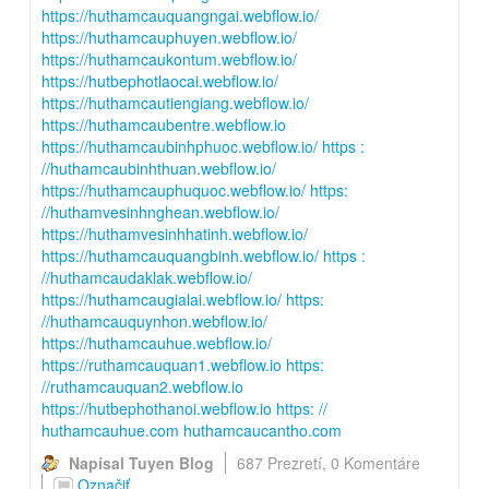
https://huthamcauquangngai.webflow.io/
https://huthamcauphuyen.webflow.io/
https://huthamcaukontum.webflow.io/
https://hutbephotlaocai.webflow.io/
https://huthamcautiengiang.webflow.io/
https://huthamcaubentre.webflow.io
https://huthamcaubinhphuoc.webflow.io/
https :
//huthamcaubinhthuan.webflow.io/
https://huthamcauphuquoc.webflow.io/
https:
//huthamvesinhnghean.webflow.io/
https://huthamvesinhhatinh.webflow.io/
https://huthamcauquangbinh.webflow.io/
https :
//huthamcaudaklak.webflow.io/
https://huthamcaugialai.webflow.io/
https:
//huthamcauquynhon.webflow.io/
https://huthamcauhue.webflow.io/
https://ruthamcauquan1.webflow.io
https:
//ruthamcauquan2.webflow.io
https://hutbephothanoi.webflow.io
https: //
huthamcauhue.com
huthamcaucantho.com
Napísal Tuyen Blog
687 Prezretí,
0 Komentáre
Označiť