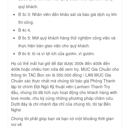
quý khách.
B 3c 3: Nhân viên đến khảo sát và báo giá dịch vụ khi
thi công.
B 4c 4.
B 5c 5: Mời quý khách hàng thử nghiệm công việc và
thực hiện bàn giao việc cho quý khách.
B 6c 6: ló ra vì lợi ích của gươm, vì gươm.
Họ có thể mất hai giờ để đạt được 300k đến 400k đến
400k hoặc nhiều hơn nữa để xem họ.
MUC Gia Chuẩn cho
thông tin TAC Bon xin là 350.000 đồng / LAN MUC Gia
Chuẩn xác thực nhất mà chúng tôi báo giá
Phông Thanh
lập từ chính Đội Ngũ Kỹ thuật viên Lanham Thanh Trọ
đầu, chúng tôi đã tích cực hoạt động cho khách hàng with
love mode, chu kỳ cùng những phương pháp châm cứu.
Dưới đây là chi nhánh địa chỉ của chúng tôi, tôi tại Bến
Nghé
Chúng tôi phải giúp bạn và bạn có một khoảng thời gian
vui vẻ