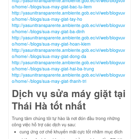
http://yasunitransparente.ambiente.gob.ec/vi/web/blogvuv
o/home/-/blogs/sua-may-giat-bac-tu-liem
http://yasunitransparente.ambiente.gob.ec/vi/web/blogvuv
o/home/-/blogs/sua-may-giat-tay-ho
http://yasunitransparente.ambiente.gob.ec/vi/web/blogvuv
o/home/-/blogs/sua-may-giat-ba-dinh
http://yasunitransparente.ambiente.gob.ec/vi/web/blogvuv
o/home/-/blogs/sua-may-giat-hoan-kiem
http://yasunitransparente.ambiente.gob.ec/vi/web/blogvuv
o/home/-/blogs/sua-may-giat-dong-da
http://yasunitransparente.ambiente.gob.ec/vi/web/blogvuv
o/home/-/blogs/sua-may-giat-hai-ba-trung
http://yasunitransparente.ambiente.gob.ec/vi/web/blogvuv
o/home/-/blogs/sua-may-giat-thanh-tri
Dịch vụ sửa máy giặt tại
Thái Hà tốt nhất
Trung tâm chúng tôi tự hào là nơi đón đầu trong những
công việc hỗ trợ các dịch vụ sau:
cung ứng cơ chế khuyến mãi cực tốt nhằm mục đích