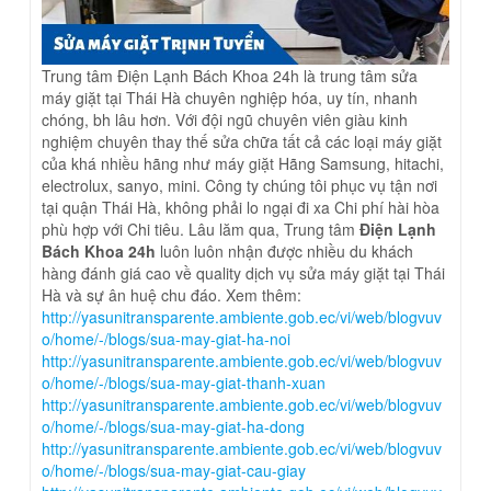
Trung tâm Điện Lạnh Bách Khoa 24h là trung tâm sửa
máy giặt tại Thái Hà chuyên nghiệp hóa, uy tín, nhanh
chóng, bh lâu hơn. Với đội ngũ chuyên viên giàu kinh
nghiệm chuyên thay thế sửa chữa tất cả các loại máy giặt
của khá nhiều hãng như máy giặt Hãng Samsung, hitachi,
electrolux, sanyo, mini. Công ty chúng tôi phục vụ tận nơi
tại quận Thái Hà, không phải lo ngại đi xa Chi phí hài hòa
phù hợp với Chi tiêu. Lâu lăm qua, Trung tâm
Điện Lạnh
Bách Khoa 24h
luôn luôn nhận được nhiều du khách
hàng đánh giá cao về quality dịch vụ sửa máy giặt tại Thái
Hà và sự ân huệ chu đáo. Xem thêm:
http://yasunitransparente.ambiente.gob.ec/vi/web/blogvuv
o/home/-/blogs/sua-may-giat-ha-noi
http://yasunitransparente.ambiente.gob.ec/vi/web/blogvuv
o/home/-/blogs/sua-may-giat-thanh-xuan
http://yasunitransparente.ambiente.gob.ec/vi/web/blogvuv
o/home/-/blogs/sua-may-giat-ha-dong
http://yasunitransparente.ambiente.gob.ec/vi/web/blogvuv
o/home/-/blogs/sua-may-giat-cau-giay