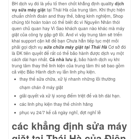
BH dịch vụ đó là yếu tố then chốt khẳng định quality
dịch
vụ sửa máy giặt
tại Thái Hà của trung tâm. Khi thực hiện
chuẩn chỉnh đoán and thay thế, bằng kinh nghiệm, Shop
chúng tôi hoàn toàn có thể biết đc vì Nguyên Nhân thói
quen chủ quan hay Vì Sao khách quan nào khác mà máy
giặt của công ty gặp gỡ lỗi. And vì vậy trung tâm sẽ triển
khai support cặn kẽ để bạn Chưa hẳn tiếp tục mệt mỏi
phải gọi dịch vụ
sửa chữa máy giặt tại Thái Hà
Cơ sở đó
là ĐK tiên quyết để rất có thể bảo hành được dịch vụ một
cách dài hạn nhất.
Cả nhà lưu ý,
bảo hành dịch vụ khi
trung tâm thay thế linh kiện của trung tâm thì sẽ bao gồm
cả việc Bảo Hành dịch vụ lẫn linh phụ kiện.
thay thế sửa chữa, xử lý nhanh những lỗi thường
chạm chán ở máy giặt
giải quyết và xử lý xong điểm triệt để và bh dài hạn.
các linh phụ kiện thay thế chính hãng
phục vụ 24/7 kể cả ngày nghỉ, đợt nghỉ lễ
các khẳng định sửa máy
giặt tại Thái Hà của Điện