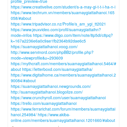
profile_preview=true
https://www.creativelive.com/student/s-a-may-gi-t-t-i-ha-n-i
https://www.techrum.vn/members/suamaygiattaihanoi.165
058/#about
https://www.tripadvisor.co.nz/Profile/s_am_ygi_tt2021
https://www.jeuxvideo.com/profil/suamaygiattaihn?
mode=infos
https://www.diigo.com/item/note/8p5di/c8pq?
k=167a2236e6a0c9ae1fb2364b92dae6c5
https://suamaygiattaihanoi.voog.com/
http://www.servinord.com/phpBB2/profile.php?
mode=viewprofile&u=293609
https://mythcraft.com/members/suamaygiattaihanoi.5464/#
about
https://letterboxd.com/suamaygiattaiha/
https://www.digitalhome.ca/members/suamaygiattaihanoi.2
90084/#about
https://suamaygiattaihanoi.newgrounds.com/
http://suamaygiattaihanoi.blogolize.com/
https://www.crunchyroll.com/user/suamaygiattaihanoi
https://trello.com/suamaygiattaihanoi
https://www.ferrarichat.com/forum/members/suamaygiattai
hanoi.254984/
https://www.akiba-
online.com/members/suamaygiattaihanoi.1201660/#about