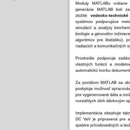
Moduly MATLABu vrátane i
generácie MATLAB boli z
zložité
vedecko-technické
systémov podporujúce met
simulácií a analýzy biochemi
biológie a génového inžiniers
algoritmov pre štatistiku),
riadiacich a komunikačných s
Prostredie podporuje zadáv
vlastných funkcií a modelo
automatickú tvorbu dokumentá
Za portálom MATLAB sa sk
poskytuje možnosť spracová
pre vygenerované dáta a možn
rozsiahlych úloh dávkovým 
Implementácia obsahuje ta
DC VaV je pripravená pre 
spektre prírodovedných a tech