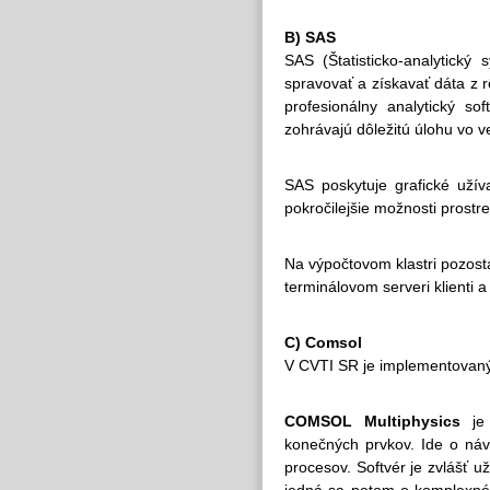
B) SAS
SAS (Štatisticko-analytick
spravovať a získavať dáta z r
profesionálny analytický so
zohrávajú dôležitú úlohu vo 
SAS poskytuje grafické užív
pokročilejšie možnosti prost
Na výpočtovom klastri pozos
terminálovom serveri klienti
C) Comsol
V CVTI SR je implementovaný
COMSOL Multiphysics
je 
konečných prvkov. Ide o náv
procesov. Softvér je zvlášť u