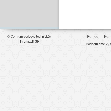
© Centrum vedecko-technických
Pomoc
Kont
informácií SR
Podporujeme výsk