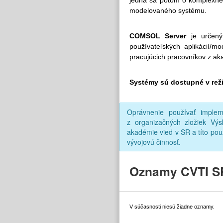
jedná sa potom o komplexné, 
modelovaného systému.
COMSOL Server
je určen
používateľských aplikácií/
pracujúcich pracovníkov z a
Systémy sú dostupné v rež
Oprávnenie používať implem
z organizačných zložiek Vý
akadémie vied v SR a títo pou
vývojovú činnosť.
Oznamy CVTI S
V súčasnosti niesú žiadne oznamy.