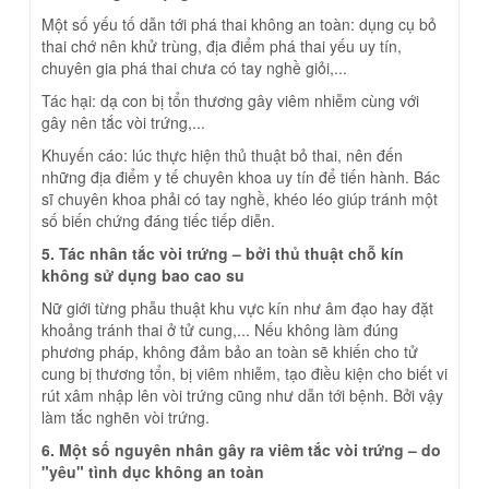
Một số yếu tố dẫn tới phá thai không an toàn: dụng cụ bỏ
thai chớ nên khử trùng, địa điểm phá thai yếu uy tín,
chuyên gia phá thai chưa có tay nghề giỏi,...
Tác hại: dạ con bị tổn thương gây viêm nhiễm cùng với
gây nên tắc vòi trứng,...
Khuyến cáo: lúc thực hiện thủ thuật bỏ thai, nên đến
những địa điểm y tế chuyên khoa uy tín để tiến hành. Bác
sĩ chuyên khoa phải có tay nghề, khéo léo giúp tránh một
số biến chứng đáng tiếc tiếp diễn.
5. Tác nhân tắc vòi trứng – bởi thủ thuật chỗ kín
không sử dụng bao cao su
Nữ giới từng phẫu thuật khu vực kín như âm đạo hay đặt
khoảng tránh thai ở tử cung,... Nếu không làm đúng
phương pháp, không đảm bảo an toàn sẽ khiến cho tử
cung bị thương tổn, bị viêm nhiễm, tạo điều kiện cho biết vi
rút xâm nhập lên vòi trứng cũng như dẫn tới bệnh. Bởi vậy
làm tắc nghẽn vòi trứng.
6. Một số nguyên nhân gây ra viêm tắc vòi trứng – do
"yêu" tình dục không an toàn