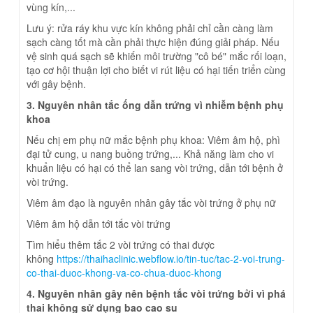
vùng kín,...
Lưu ý: rửa ráy khu vực kín không phải chỉ cần càng làm
sạch càng tốt mà cần phải thực hiện đúng giải pháp. Nếu
vệ sinh quá sạch sẽ khiến môi trường "cô bé" mắc rối loạn,
tạo cơ hội thuận lợi cho biết vi rút liệu có hại tiến triển cùng
với gây bệnh.
3. Nguyên nhân tắc ống dẫn trứng vì nhiễm bệnh phụ
khoa
Nếu chị em phụ nữ mắc bệnh phụ khoa: Viêm âm hộ, phì
đại tử cung, u nang buồng trứng,... Khả năng làm cho vi
khuẩn liệu có hại có thể lan sang vòi trứng, dẫn tới bệnh ở
vòi trứng.
Viêm âm đạo là nguyên nhân gây tắc vòi trứng ở phụ nữ
Viêm âm hộ dẫn tới tắc vòi trứng
Tìm hiểu thêm tắc 2 vòi trứng có thai được
không
https://thaihaclinic.webflow.io/tin-tuc/tac-2-voi-trung-
co-thai-duoc-khong-va-co-chua-duoc-khong
4. Nguyên nhân gây nên bệnh tắc vòi trứng bởi vì phá
thai không sử dụng bao cao su