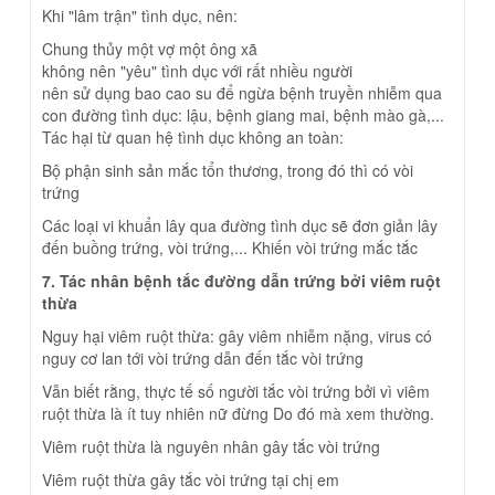
Khi "lâm trận" tình dục, nên:
Chung thủy một vợ một ông xã
không nên "yêu" tình dục với rất nhiều người
nên sử dụng bao cao su để ngừa bệnh truyền nhiễm qua
con đường tình dục: lậu, bệnh giang mai, bệnh mào gà,...
Tác hại từ quan hệ tình dục không an toàn:
Bộ phận sinh sản mắc tổn thương, trong đó thì có vòi
trứng
Các loại vi khuẩn lây qua đường tình dục sẽ đơn giản lây
đến buồng trứng, vòi trứng,... Khiến vòi trứng mắc tắc
7. Tác nhân bệnh tắc đường dẫn trứng bởi viêm ruột
thừa
Nguy hại viêm ruột thừa: gây viêm nhiễm nặng, virus có
nguy cơ lan tới vòi trứng dẫn đến tắc vòi trứng
Vẫn biết rằng, thực tế số người tắc vòi trứng bởi vì viêm
ruột thừa là ít tuy nhiên nữ đừng Do đó mà xem thường.
Viêm ruột thừa là nguyên nhân gây tắc vòi trứng
Viêm ruột thừa gây tắc vòi trứng tại chị em