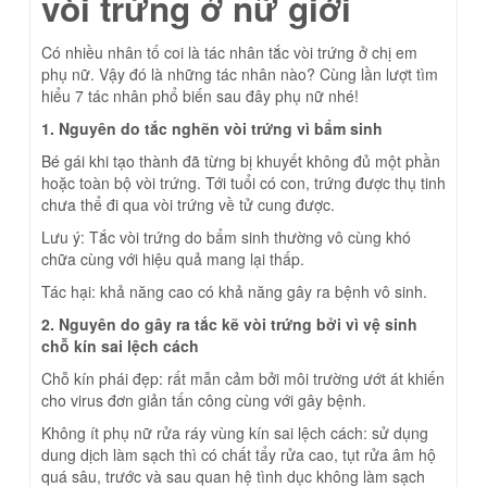
vòi trứng ở nữ giới
Có nhiều nhân tố coi là tác nhân tắc vòi trứng ở chị em
phụ nữ. Vậy đó là những tác nhân nào? Cùng lần lượt tìm
hiểu 7 tác nhân phổ biến sau đây phụ nữ nhé!
1. Nguyên do tắc nghẽn vòi trứng vì bẩm sinh
Bé gái khi tạo thành đã từng bị khuyết không đủ một phần
hoặc toàn bộ vòi trứng. Tới tuổi có con, trứng được thụ tinh
chưa thể đi qua vòi trứng về tử cung được.
Lưu ý: Tắc vòi trứng do bẩm sinh thường vô cùng khó
chữa cùng với hiệu quả mang lại thấp.
Tác hại: khả năng cao có khả năng gây ra bệnh vô sinh.
2. Nguyên do gây ra tắc kẽ vòi trứng bởi vì vệ sinh
chỗ kín sai lệch cách
Chỗ kín phái đẹp: rất mẫn cảm bởi môi trường ướt át khiến
cho virus đơn giản tấn công cùng với gây bệnh.
Không ít phụ nữ rửa ráy vùng kín sai lệch cách: sử dụng
dung dịch làm sạch thì có chất tẩy rửa cao, tụt rửa âm hộ
quá sâu, trước và sau quan hệ tình dục không làm sạch