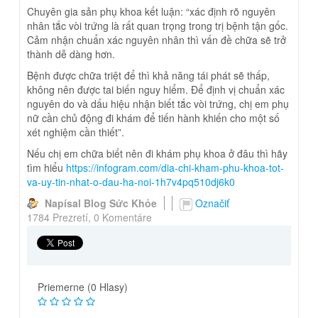
Chuyên gia sản phụ khoa kết luận: “xác định rõ nguyên
nhân tắc vòi trứng là rất quan trọng trong trị bệnh tận gốc.
Cảm nhận chuẩn xác nguyên nhân thì vấn đề chữa sẽ trở
thành dễ dàng hơn.
Bệnh được chữa triệt để thì khả năng tái phát sẽ thấp,
không nên được tai biến nguy hiểm. Để định vị chuẩn xác
nguyên do và dấu hiệu nhận biết tắc vòi trứng, chị em phụ
nữ cần chủ động đi khám để tiến hành khiến cho một số
xét nghiệm cần thiết”.
Nếu chị em chữa biết nên đi khám phụ khoa ở đâu thì hãy
tìm hiểu
https://infogram.com/dia-chi-kham-phu-khoa-tot-
va-uy-tin-nhat-o-dau-ha-noi-1h7v4pq510dj6k0
Napísal Blog Sức Khỏe
Označiť
1784 Prezretí,
0 Komentáre
Priemerne (0 Hlasy)